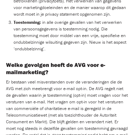
betrokkenen (privacytoets). Het verwerken van gegevens
voor marketingdoeleinden en de manier waarop dit gedaan
wordt moet in je privacy statement opgenomen zijn.
Toestemming:
in alle overige gevallen van het verwerken
van persoonsgegevens is toestemming nodig. Die
toestemming moet door middel van een vrije, specifieke en
ondubbelzinnige wilsuiting gegeven zijn. Nieuw is het aspect
‘ondubbelzinnig’.
Welke gevolgen heeft de AVG voor e-
mailmarketing?
Er bestaan veel misverstanden over de veranderingen die de
AVG met zich meebrengt voor e-mail opt-in. De AVG regelt niet
de gevallen waarin je toestemming (opt-in) moet vragen voor het
versturen van e-mail. Het vragen om opt-in voor het versturen
van commerciële of charitatieve e-mail is geregeld in de
Telecommunicatiewet (met als toezichthouder de Autoriteit
Consument en Markt). Die blijft gelden en verandert niet. Er
moet nog steeds in dezelfde gevallen om toestemming gevraagd
worden. De regel dat je
geen
toestemming nodig hebt om e-mail