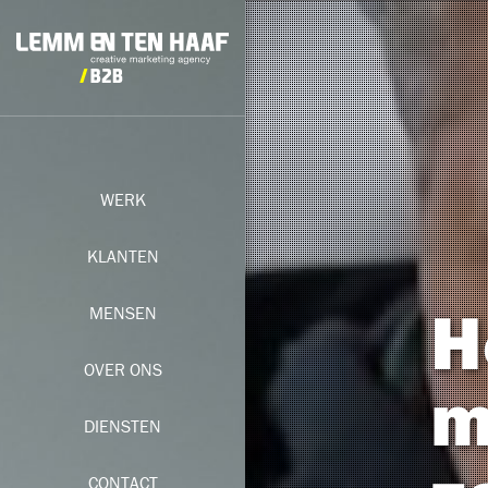
WERK
KLANTEN
H
MENSEN
OVER ONS
m
DIENSTEN
CONTACT