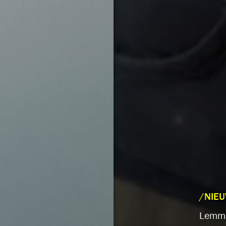
/NIE
Lemm e