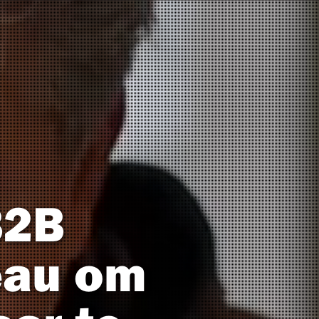
B2B
eau om