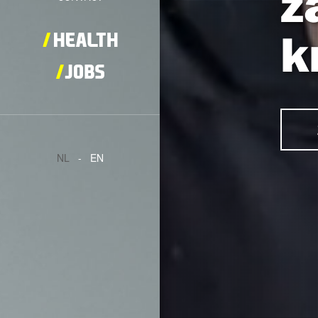
z
k
NL
-
EN