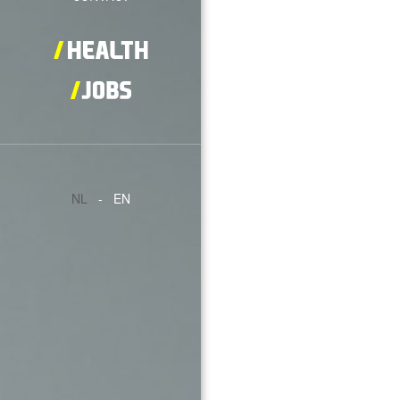
NL
-
EN