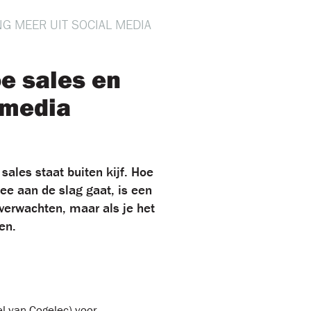
NG MEER UIT SOCIAL MEDIA
oe sales en
 media
sales staat buiten kijf. Hoe
ee aan de slag gaat, is een
 verwachten, maar als je het
en.
el van Cogelec) voor