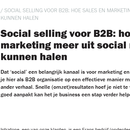
/ SOCIAL SELLING VOOR B2B: HOE SALES EN MARKETI
KUNNEN HALEN
Social selling voor B2B: h
marketing meer uit social
kunnen halen
Dat ‘social’ een belangrijk kanaal is voor marketing en 
je hier als B2B organisatie op een effectieve manier m
ander verhaal. Snelle (omzet)resultaten hoef je niet te
goed aanpakt kan het je business een stap verder help
Intratone, een van onze klanten, is een Frans bedrijf (onderde