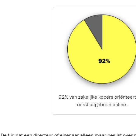
92% van zakelijke kopers oriënteert
eerst uitgebreid online.
De tijd dat een directeur of eigenaar alleen maar beslist over