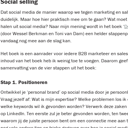
Social selling
Dat social media de manier waarop we tegen marketing en sale
duidelijk. Maar hoe hier praktisch mee om te gaan? Wat moet
halen uit social media? Naar mijn mening wordt in het boek ‘
D
(door Wessel Berkman en Toni van Dam) een helder stappenpl
vandaag nog mee aan de slag kan.
Het boek is een aanrader voor iedere B2B marketeer en sale
inhoud van het boek heb ik weinig toe te voegen. Daarom geef
samenvatting van de vier stappen uit het boek:
Stap 1. Positioneren
Ontwikkel je ‘personal brand’ op social media door je persoonl
Vraag jezelf af: Wat is mijn expertise? Welke problemen los ik
welke keywords wil ik gevonden worden? Verwerk deze zaken in
op LinkedIn. Ten eerste zul je beter gevonden worden, ten twee
waarom jij de juiste persoon bent om een connectie mee aan t
nog vele andere tips en tricks gegeven over hoe je social medi