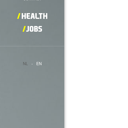
NL
-
EN