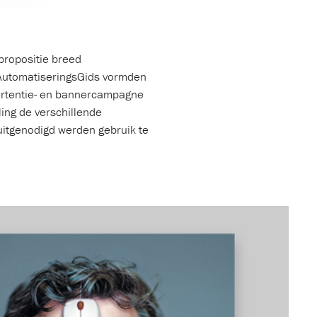
ropositie breed
 AutomatiseringsGids vormden
ertentie- en bannercampagne
ling de verschillende
uitgenodigd werden gebruik te