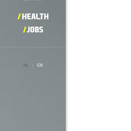
NL
-
EN